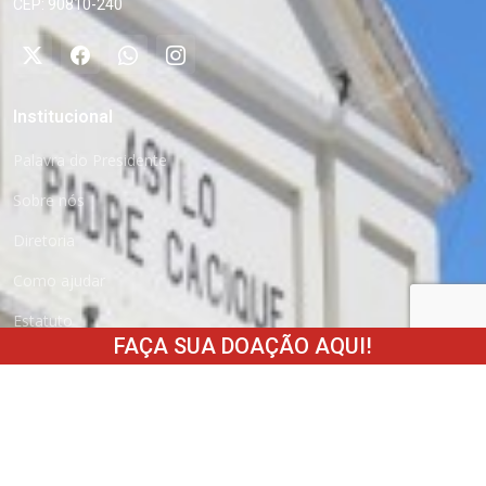
CEP: 90810-240
Institucional
Palavra do Presidente
Sobre nós
Diretoria
Como ajudar
Estatuto
FAÇA SUA DOAÇÃO AQUI!
Transparência
Parceiros
Fale conosco
Trabalhe conosco