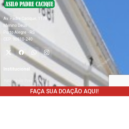
Av. Padre Cacique, 1178
Menino Deus
Porto Alegre - RS
CEP: 90810-240
Institucional
Palavra do Presidente
FAÇA SUA DOAÇÃO AQUI!
Sobre nós
Diretoria
Como ajudar
Estatuto