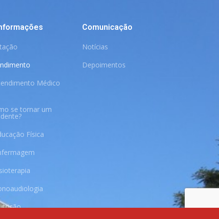
Informações
Comunicação
itação
Notícias
endimento
Depoimentos
tendimento Médico
mo se tornar um
idente?
ducação Física
nfermagem
sioterapia
onoaudiologia
utrição