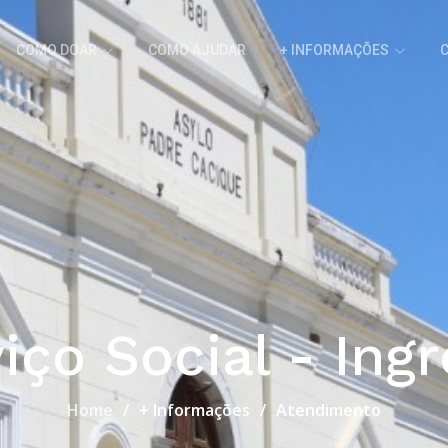
COMO DOAR
COMO AJUDAR
+ INFORMAÇÕES
iço Social - Ing
Home
+ Informações
Atendimento