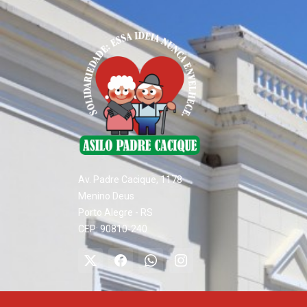
Av. Padre Cacique, 1178
Menino Deus
Porto Alegre - RS
CEP: 90810-240