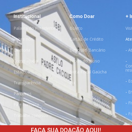
Institucional
Como Doar
+ 
Palavra do Presidente
Boleto
Vis
Sobre nós
Cartão de Crédito
At
Diretoria
Depósito Bancário
-
A
Como ajudar
Fundo do Idoso
-
Co
res
Estatuto
Nota Fiscal Gaúcha
-
E
Transparência
Pix
-
E
Parceiros
-
Fi
Fale conosco
-
F
Trabalhe conosco
-
N
FAÇA SUA DOAÇÃO AQUI!