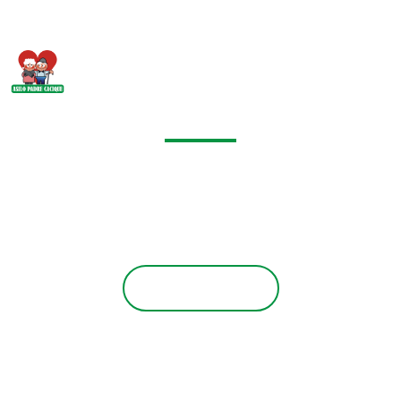
Solidariedade:
Essa ideia nunca
envelhece.
Saúde é um estado de completo
bem-estar, físico, mental e social e
não apenas a ausência de doenças.
Saiba mais