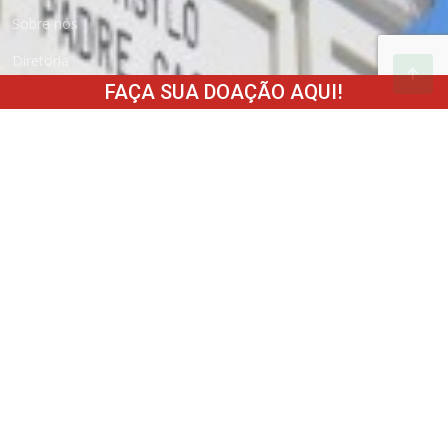
Sobre nós
Diretoria
FAÇA SUA DOAÇÃO AQUI!
Como ajudar
Estatuto
Transparência
Parceiros
Fale conosco
Trabalhe conosco
Como Doar
Boleto
Cartão de Crédito