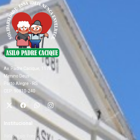
Av. Padre Cacique, 1178
Menino Deus
Porto Alegre - RS
CEP: 90810-240
Institucional
Palavra do Presidente