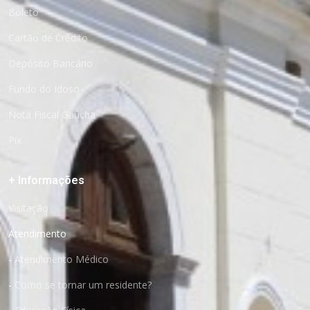
Boleto
Cartão de Crédito
Depósito Bancário
Fundo do Idoso
Nota Fiscal Gaúcha
Pix
+ Informações
Visitação
Atendimento
-
Atendimento Médico
-
Como se tornar um residente?