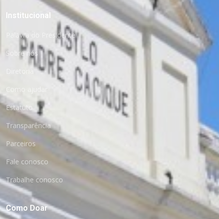
Institucional
Palavra do Presidente
Sobre nós
Diretoria
Como ajudar
Estatuto
Transparência
Parceiros
Fale conosco
FAÇA SUA DOAÇÃO AQUI!
Trabalhe conosco
Como Doar