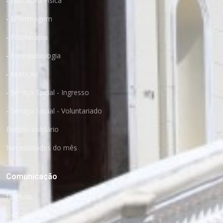
-
Educação Física
-
Enfermagem
-
Fisioterapia
-
Fonoaudiologia
-
Nutrição
-
Serviço Social - Ingresso
-
Serviço Social - Voluntariado
Brechó solidário
Necessidades do mês
Comunicação
Notícias
Depoimentos