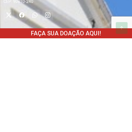
CEP: 90810-240
Institucional
FAÇA SUA DOAÇÃO AQUI!
Palavra do Presidente
Sobre nós
Diretoria
Como ajudar
Estatuto
Transparência
Parceiros
Fale conosco
Trabalhe conosco