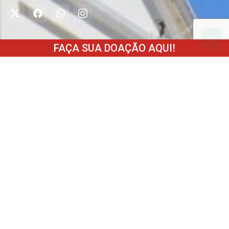
Institucional
FAÇA SUA DOAÇÃO AQUI!
Palavra do Presidente
Sobre nós
Diretoria
Como ajudar
Estatuto
Transparência
Parceiros
Fale conosco
Trabalhe conosco