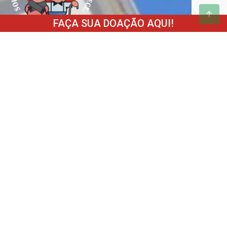
FAÇA SUA DOAÇÃO AQUI!
Av. Padre Cacique, 1178
Menino Deus
Porto Alegre - RS
CEP: 90810-240
Institucional
Palavra do Presidente
Sobre nós
Diretoria
Como ajudar